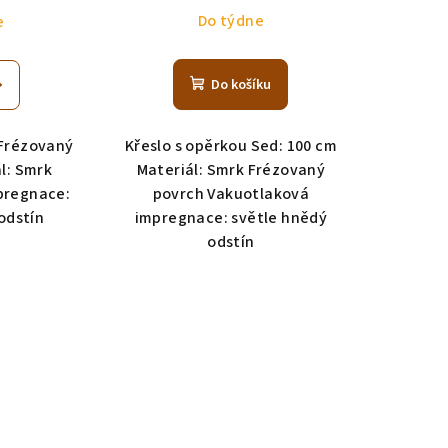
Do týdne
e
Do košíku
 Frézovaný
Křeslo s opěrkou Sed: 100 cm
l: Smrk
Materiál: Smrk Frézovaný
pregnace:
povrch Vakuotlaková
odstín
impregnace: světle hnědý
odstín