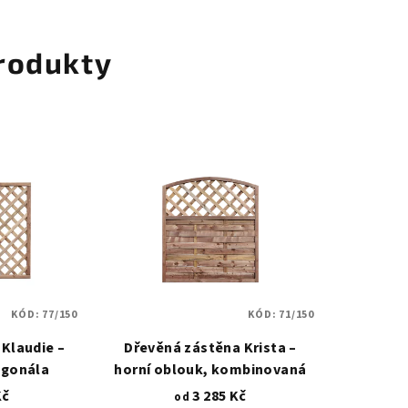
rodukty
KÓD:
77/150
KÓD:
71/150
Klaudie –
Dřevěná zástěna Krista –
agonála
horní oblouk, kombinovaná
Kč
3 285 Kč
od