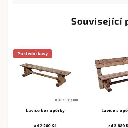
Související
Poslední kusy
KÓD:
131/100
Lavice bez opěrky
Lavice s op
2 200 Kč
3 680 
od
od