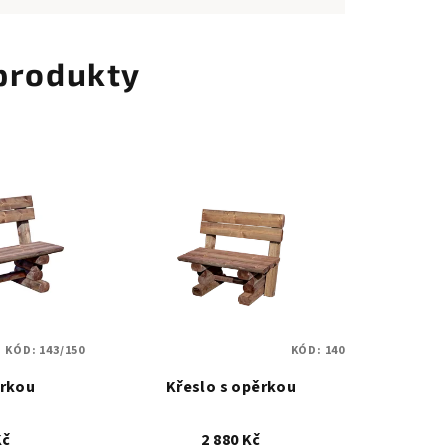
 produkty
KÓD:
143/150
KÓD:
140
ěrkou
Křeslo s opěrkou
Kč
2 880 Kč