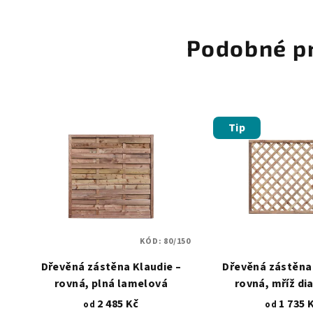
Podobné p
Tip
KÓD:
80/150
Dřevěná zástěna Klaudie –
Dřevěná zástěna 
rovná, plná lamelová
rovná, mříž di
2 485 Kč
1 735 
od
od