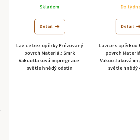
Skladem
Do týdn
Detail
Detail
Lavice bez opěrky Frézovaný
Lavice s opěrkou
povrch Materiál: Smrk
povrch Materiá
Vakuotlaková impregnace:
Vakuotlaková im
světle hnědý odstín
světle hnědý 