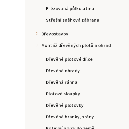
n
Frézovaná půlkulatina
n
Střešní sněhová zábrana
í
Dřevostavby
p
Montáž dřevěných plotů a ohrad
a
Dřevěné plotové dílce
n
Dřevěné ohrady
e
Dřevěná ráhna
l
Plotové sloupky
Dřevěné plotovky
Dřevěné branky, brány
Kotevní prvky do země