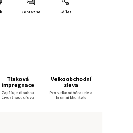
sk
Zeptat se
Sdílet
Tlaková
Velkoobchodní
impregnace
sleva
Zajišťuje dlouhou
Pro velkoodběratele a
živostnost dřeva
firemní klientelu