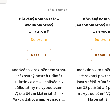
KÓD:
128/120
Dřevěný kompostér –
Dřevěný komp
dvoukomorový
jednokomorový
K
palisád
7 455 Kč
3 285 
od
od
Do týdne
Do týdn
Detail
Detail
Dodáváno v rozloženém stavu
Dodáváno v rozlož
Frézovaný povrch Průměr
Frézovaný povrc
kulatiny 8 cm 40 palisád a 2
jsou vnější Průměr
půlkulatiny na vypodložení
cm 32 palisád a 2 
Výška 84 cm Materiál: Smrk
na vypodložení V
Vakuotlaková impregnace:...
Materiál: Sm