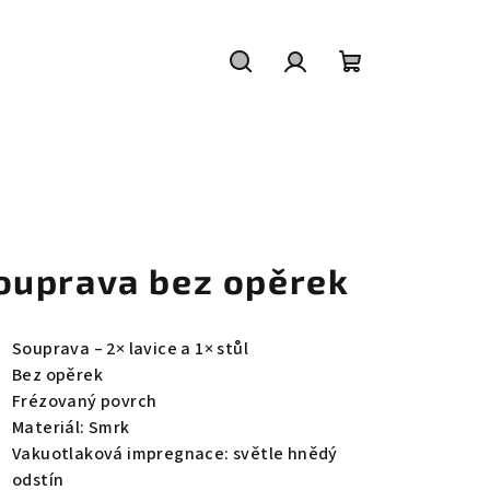
Hledat
Přihlášení
Nákupní
košík
ouprava bez opěrek
Souprava – 2× lavice a 1× stůl
Bez opěrek
Frézovaný povrch
Materiál: Smrk
Vakuotlaková impregnace: světle hnědý
odstín