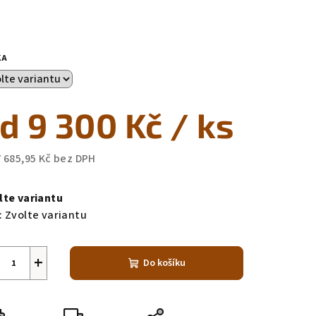
KA
od
9 300 Kč
/ ks
7 685,95 Kč
bez DPH
ná
a:
lte variantu
:
Zvolte variantu
+
Do košíku