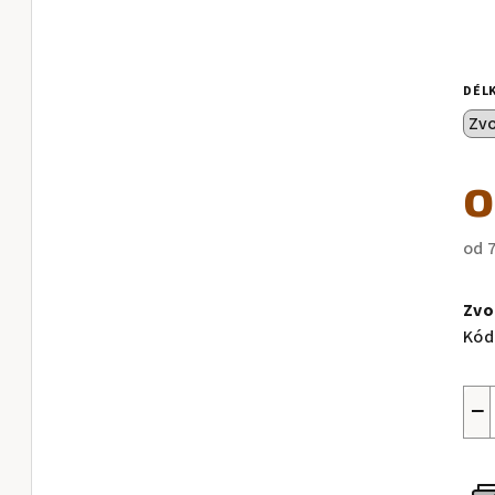
DÉL
od
Měr
cen
Zvo
Kód
−