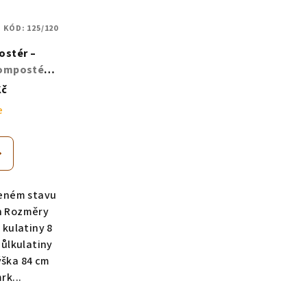
KÓD:
125/120
ostér –
ompostér z
Kč
e
eném stavu
h Rozměry
 kulatiny 8
půlkulatiny
ýška 84 cm
rk...