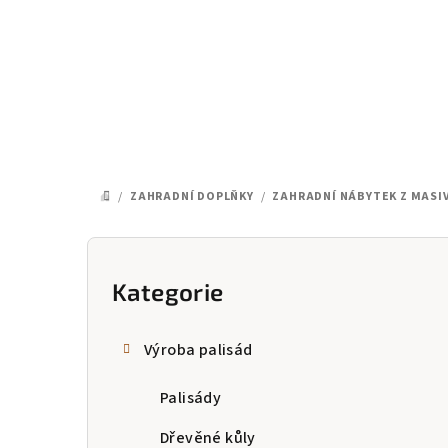
Přejít
na
obsah
/
ZAHRADNÍ DOPLŇKY
/
ZAHRADNÍ NÁBYTEK Z MASI
DOMŮ
P
o
Kategorie
Přeskočit
kategorie
s
Výroba palisád
t
Palisády
r
a
Dřevěné kůly