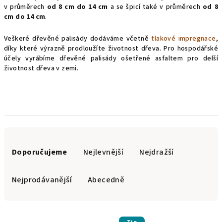
v průměrech
od 8 cm do 14 cm
a se špicí také v průměrech
od 8
cm do 14 cm
.
Veškeré dřevěné palisády dodáváme včetně
tlakové impregnace
,
díky které výrazně prodloužíte životnost dřeva. Pro hospodářské
účely vyrábíme dřevěné palisády ošetřené asfaltem pro delší
životnost dřeva v zemi.
Ř
a
Doporučujeme
Nejlevnější
Nejdražší
z
e
Nejprodávanější
Abecedně
n
í
V
p