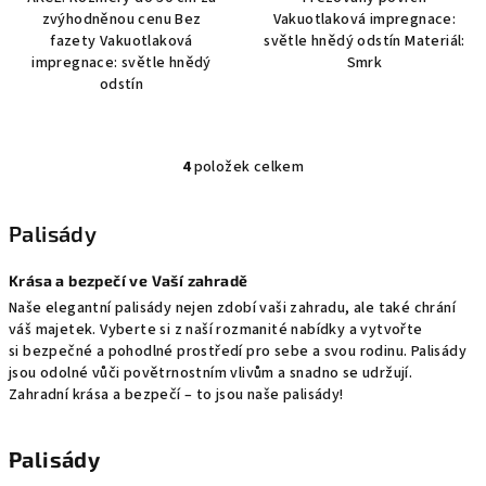
zvýhodněnou cenu Bez
Vakuotlaková impregnace:
fazety Vakuotlaková
světle hnědý odstín Materiál:
impregnace: světle hnědý
Smrk
odstín
4
položek celkem
O
v
l
Palisády
á
d
Krása a bezpečí ve Vaší zahradě
a
Naše elegantní palisády nejen zdobí vaši zahradu, ale také chrání
c
váš majetek. Vyberte si z naší rozmanité nabídky a vytvořte
í
si bezpečné a pohodlné prostředí pro sebe a svou rodinu. Palisády
jsou odolné vůči povětrnostním vlivům a snadno se udržují.
p
Zahradní krása a bezpečí – to jsou naše palisády!
r
v
k
Palisády
y