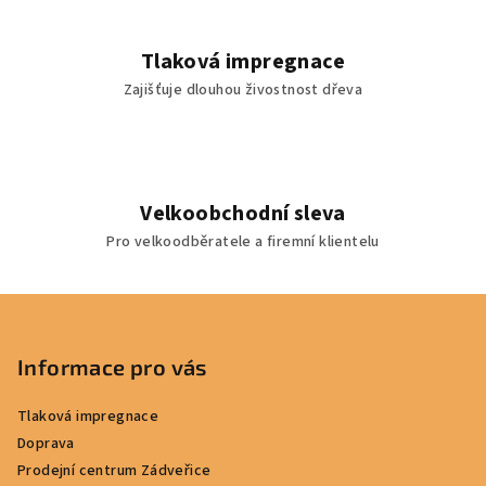
Tlaková impregnace
Zajišťuje dlouhou živostnost dřeva
Velkoobchodní sleva
Pro velkoodběratele a firemní klientelu
Z
á
p
Informace pro vás
a
Tlaková impregnace
t
Doprava
í
Prodejní centrum Zádveřice