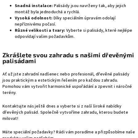
v
Snadná instalace:
Palisády jsou navrženy tak, aby jejich
ý
montáž byla jednoduchá a rychlá.
p
Vysoká odolnost:
Díky speciálním úpravám odolají
nepříznivému počasí.
i
Různé velikosti a tvary:
Vyberte si palisády, které nejlépe
s
odpovídají vašim požadavkům.
u
Zkrášlete svou zahradu s našimi dřevěnými
palisádami
Ať už jste zahradní nadšenec nebo profesionál, dřevěné palisády
jsou praktickým a estetickým řešením pro každou zahradu.
Pomohou vám vytvořit harmonické uspořádání a zpevnit i náročné
terény.
Kontaktujte nás ještě dnes a vyberte si z naší široké nabídky
dřevěných palisád. Společně vytvoříme zahradu, kterou budete
milovat!
Máte speciální požadavky? Rádi vám poradíme a přizpůsobíme naše