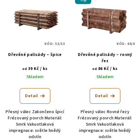
Tip
ý
r
p
o
i
d
s
u
p
k
KÓD:
53/53
KÓD:
44/8
r
t
Dřevěné palisády – špice
Dřevěné palisády – rovný
o
ů
řez
d
39 Kč
/ ks
86 Kč
/ ks
od
od
u
Skladem
Skladem
k
t
Detail
Detail
ů
Přesný válec Zakončeno špicí
Přesný válec Rovné řezy
Frézovaný povrch Materiál:
Frézovaný povrch Materiál:
Smrk Vakuotlaková
Smrk Vakuotlaková
impregnace: světle hnědý
impregnace: světle hnědý
odstín
odstín