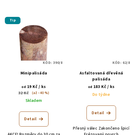
Tip
KÓD:
390/8
KÓD:
62/8
Minipalisáda
Asfaltovaná dřevěná
palisáda
19 Kč
/ ks
183 Kč
/ ks
od
od
32 Kč
(až –40 %)
Do týdne
Skladem
Detail
Detail
Přesný válec Zakončeno špicí
AKCE! Rozměry do 30 cm za
Frézovaný povrch