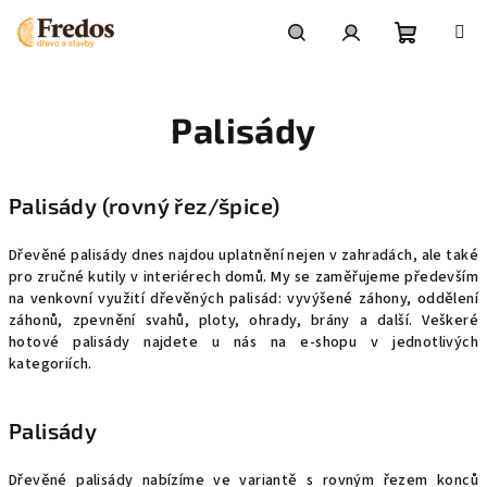
Přejít
na
obsah
Nákupní
Hledat
Přihlášení
Palisády
košík
Palisády (rovný řez/špice)
Dřevěné palisády dnes najdou uplatnění nejen v zahradách, ale také
pro zručné kutily v interiérech domů. My se zaměřujeme především
na venkovní využití dřevěných palisád: vyvýšené záhony, oddělení
záhonů, zpevnění svahů, ploty, ohrady, brány a další. Veškeré
hotové palisády najdete u nás na e-shopu v jednotlivých
kategoriích.
Palisády
Dřevěné palisády nabízíme ve variantě s rovným řezem konců