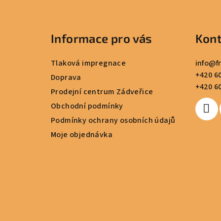
Z
á
Informace pro vás
Kont
p
a
Tlaková impregnace
info
@
f
+420 60
t
Doprava
+420 60
Prodejní centrum Zádveřice
í
Obchodní podmínky
Podmínky ochrany osobních údajů
Moje objednávka