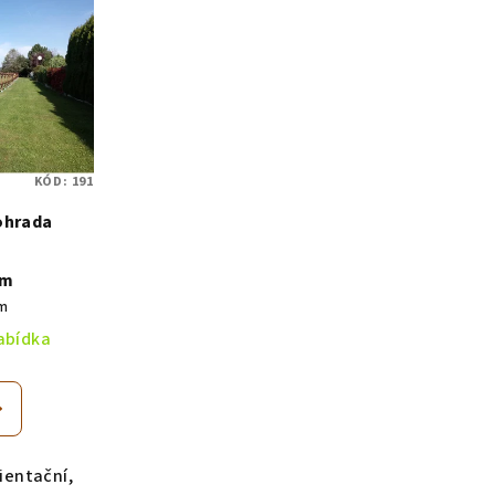
KÓD:
191
ohrada
bm
 m
nabídka
ientační,