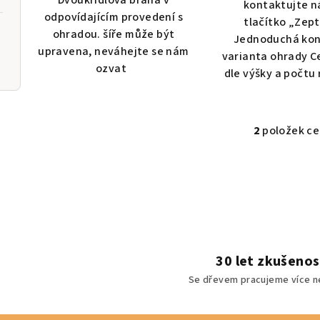
Dvoukřídlová brána v
kontaktujte n
odpovídajícím provedení s
tlačítko „Zep
ohradou. šíře může být
Jednoduchá kon
upravena, neváhejte se nám
varianta ohrady C
ozvat
dle výšky a počtu 
2
položek c
O
v
l
á
d
a
c
30 let zkušenos
í
Se dřevem pracujeme více ne
p
r