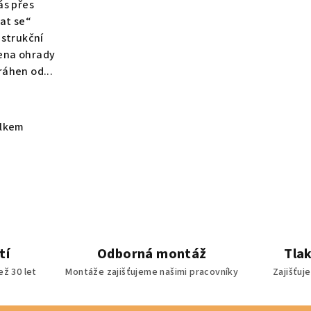
ás přes
tat se“
strukční
ena ohrady
ráhen od...
elkem
tí
Odborná montáž
Tla
ž 30 let
Montáže zajišťujeme našimi pracovníky
Zajišťuj