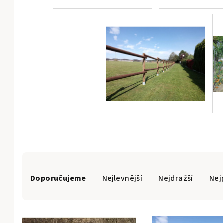
Ř
Doporučujeme
Nejlevnější
Nejdražší
Nej
a
z
V
e