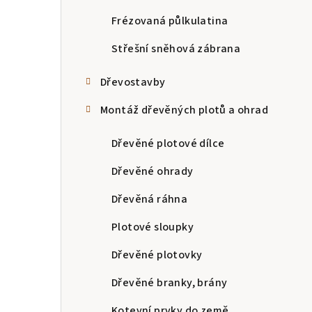
n
Frézovaná půlkulatina
n
Střešní sněhová zábrana
í
Dřevostavby
p
Montáž dřevěných plotů a ohrad
a
Dřevěné plotové dílce
n
Dřevěné ohrady
e
Dřevěná ráhna
l
Plotové sloupky
Dřevěné plotovky
Dřevěné branky, brány
Kotevní prvky do země