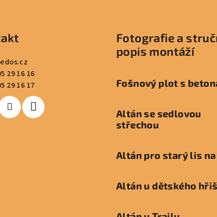
v
k
akt
Fotografie a stru
y
popis montáží
v
redos.cz
ý
5 29 16 16
p
Fošnový plot s beton
5 29 16 17
i
s
Altán se sedlovou
u
střechou
Altán pro starý lis na
Altán u dětského hři
Altán u Trailu