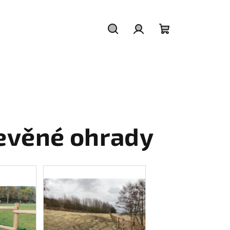
Hledat
Přihlášení
Nákupní
košík
evěné ohrady