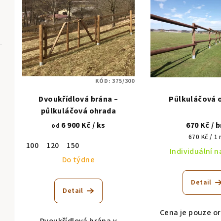
ý
n
p
í
i
p
s
r
KÓD:
375/300
p
o
Dvoukřídlová brána –
Půlkuláčová 
r
d
půlkuláčová ohrada
o
6 900 Kč
/ ks
670 Kč
/ 
u
od
Měrná
670 Kč / 1
d
k
100
120
150
cena:
Individuální 
u
Do týdne
t
k
ů
Detail
Detail
t
Cena je pouze or
ů