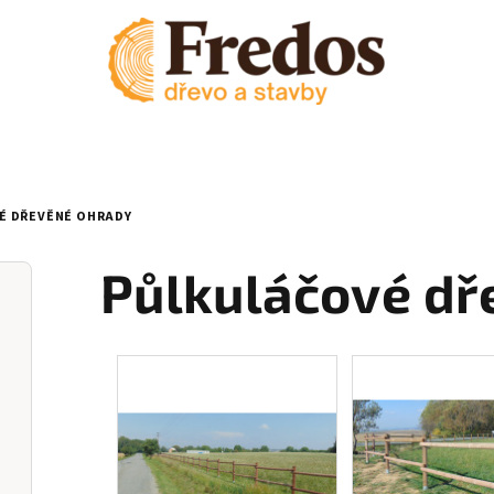
É DŘEVĚNÉ OHRADY
Půlkuláčové dř