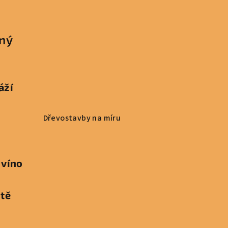
čný
áží
Dřevostavby na míru
 víno
ště