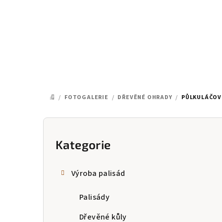
Přejít
na
obsah
/
FOTOGALERIE
/
DŘEVĚNÉ OHRADY
/
PŮLKULÁČOV
DOMŮ
P
o
Kategorie
Přeskočit
kategorie
s
Výroba palisád
t
Palisády
r
a
Dřevěné kůly