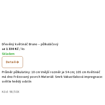
Dřevěný květináč Bruno – půlkuláčový
1 330 Kč
/ ks
od
Skladem
Detail
Průměr půlkulatiny: 10 cm Vnější rozměr je 54 cm; 105 cm Květináč
má dno Frézovaný povrch Materiál: Smrk Vakuotlaková impregnace:
světle hnědý odstín
Kód:
98/50X