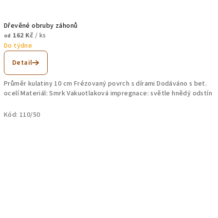
Dřevěné obruby záhonů
162 Kč
/ ks
od
Do týdne
Detail
Průměr kulatiny 10 cm Frézovaný povrch s dírami Dodáváno s bet.
ocelí Materiál: Smrk Vakuotlaková impregnace: světle hnědý odstín
Kód:
110/50