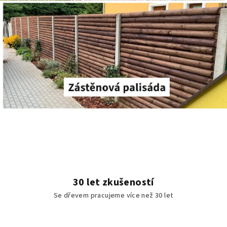
O
n
á
s
30 let zkušeností
Se dřevem pracujeme více než 30 let