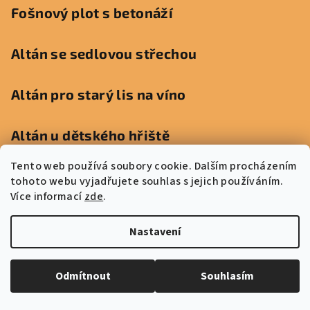
Fošnový plot s betonáží
Altán se sedlovou střechou
Altán pro starý lis na víno
Altán u dětského hřiště
Tento web používá soubory cookie. Dalším procházením
Altán u Trailu
tohoto webu vyjadřujete souhlas s jejich používáním.
Více informací
zde
.
Altán na místě bývalé rozhledny
Nastavení
Odmítnout
Souhlasím