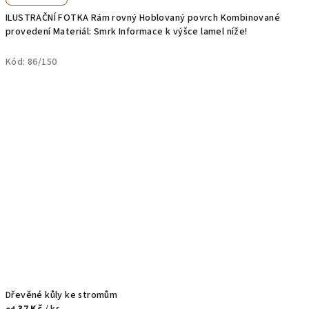
ILUSTRAČNÍ FOTKA Rám rovný Hoblovaný povrch Kombinované
provedení Materiál: Smrk Informace k výšce lamel níže!
Kód:
86/150
Dřevěné kůly ke stromům
37 Kč
/ ks