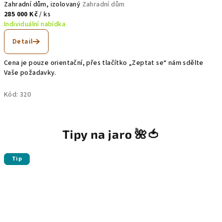
Zahradní dům, izolovaný
Zahradní dům
285 000 Kč
/ ks
Individuální nabídka
Detail
Cena je pouze orientační, přes tlačítko „Zeptat se“ nám sdělte
Vaše požadavky.
Kód:
320
Tipy na jaro 🌺🍅
Tip
Tip
Tip