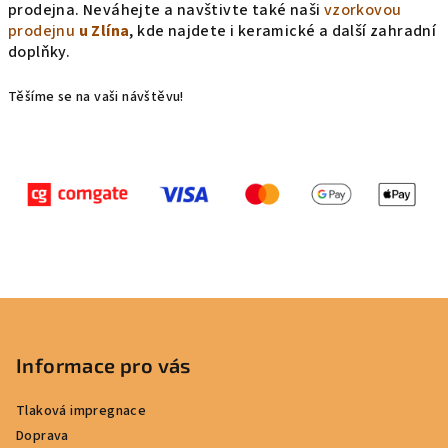
prodejna. Neváhejte a navštivte také naši
vzorkovou
prodejnu
u Zlína
, kde n
ajdete i keramické a další zahradní
doplňky.
Těšíme se na vaši návštěvu!
Z
á
p
Informace pro vás
a
Tlaková impregnace
t
Doprava