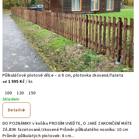
Půlkuláčové plotové dílce – ⌀ 8 cm, plotovka zkosená/fazeta
1 595 Kč
/ ks
od
100
120
150
Skladem
Detail
DO POZNÁMKY v košíku PROSÍM UVEĎTE, O JAKÉ ZAKONČENÍ MÁTE
ZÁJEM: fazetované/zkosené Průměr půlkulatého nosníku: 10 cm
Průměr půlkulatých plotovek: 8 cm...