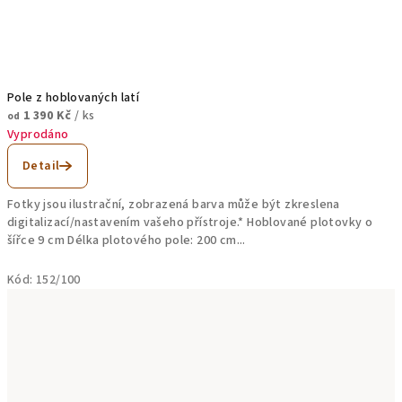
Pole z hoblovaných latí
1 390 Kč
/ ks
od
Vyprodáno
Detail
Fotky jsou ilustrační, zobrazená barva může být zkreslena
digitalizací/nastavením vašeho přístroje.* Hoblované plotovky o
šířce 9 cm Délka plotového pole: 200 cm...
Kód:
152/100