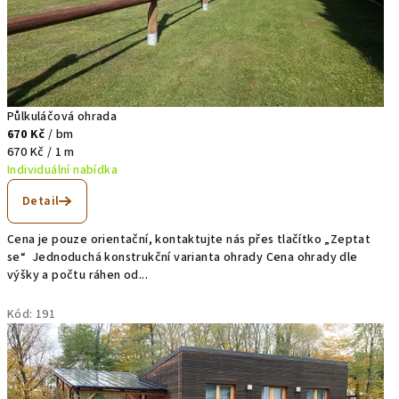
Půlkuláčová ohrada
670 Kč
/ bm
Měrná
670 Kč / 1 m
cena:
Individuální nabídka
Detail
Cena je pouze orientační, kontaktujte nás přes tlačítko „Zeptat
se“ Jednoduchá konstrukční varianta ohrady Cena ohrady dle
výšky a počtu ráhen od...
Kód:
191