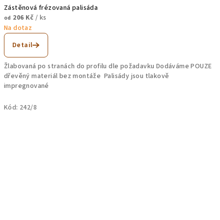
Zástěnová frézovaná palisáda
206 Kč
/ ks
od
Na dotaz
Detail
Žlabovaná po stranách do profilu dle požadavku Dodáváme POUZE
dřevěný materiál bez montáže Palisády jsou tlakově
impregnované
Kód:
242/8