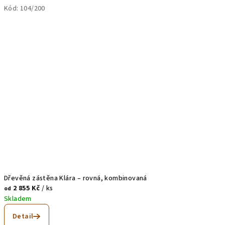
Kód:
104/200
Dřevěná zástěna Klára – rovná, kombinovaná
2 855 Kč
/ ks
od
Skladem
Detail