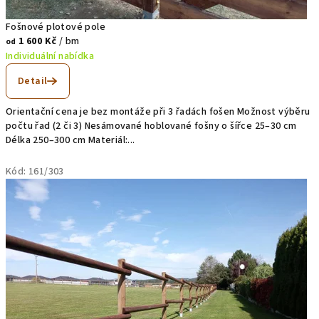
Fošnové plotové pole
1 600 Kč
/ bm
od
Individuální nabídka
Detail
Orientační cena je bez montáže při 3 řadách fošen Možnost výběru
počtu řad (2 či 3) Nesámované hoblované fošny o šířce 25–30 cm
Délka 250–300 cm Materiál:...
Kód:
161/303