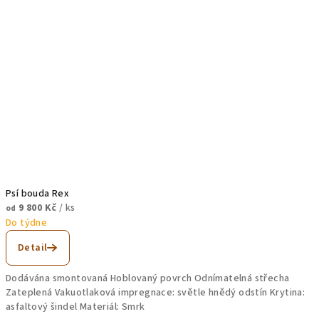
Psí bouda Rex
9 800 Kč
/ ks
od
Do týdne
Detail
Dodávána smontovaná Hoblovaný povrch Odnímatelná střecha
Zateplená Vakuotlaková impregnace: světle hnědý odstín Krytina:
asfaltový šindel Materiál: Smrk