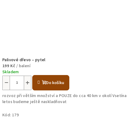
Palivové dřevo – pytel
199 Kč
/ balení
Skladem
−
+
Do košíku
rozvoz při větším množství a POUZE do cca 40 km v okolí Vsetína
letos budeme ještě naskladňovat
Kód:
179