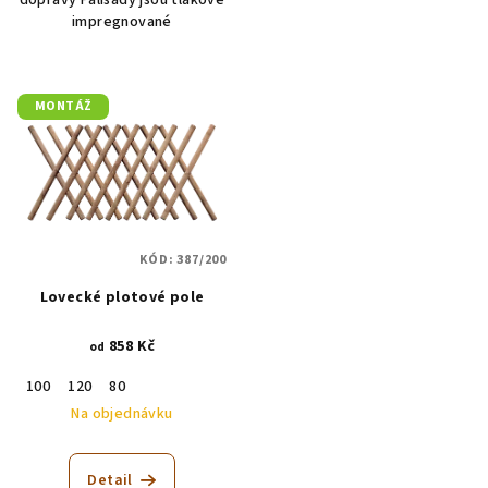
dopravy Palisády jsou tlakově
impregnované
MONTÁŽ
KÓD:
387/200
Lovecké plotové pole
858 Kč
od
100
120
80
Na objednávku
Detail