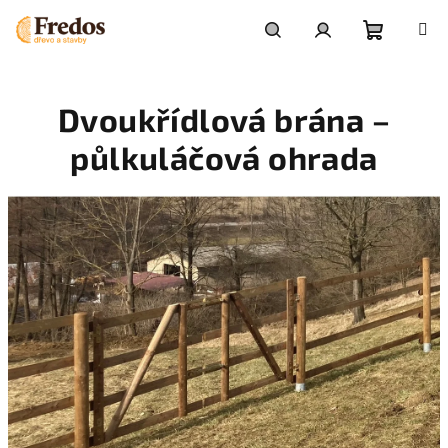
Přejít
na
obsah
Nákupní
Hledat
Přihlášení
Dvoukřídlová brána –
košík
půlkuláčová ohrada