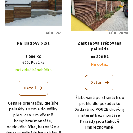
KÓD:
245
KÓD:
242/8
Palisádový plot
Zástěnová frézovaná
palisáda
6 000 Kč
206 Kč
od
Měrná
6 000 Kč / 1 ks
Na dotaz
cena:
Individuální nabídka
Detail
Detail
Žlabovaná po stranách do
Cena je orientační, dle šíře
profilu dle požadavku
palisády 10 cm a do výšky
Dodáváme POUZE dřevěný
plotu cca 2 m Včetně
materiál bez montáže
kompletní montáže,
Palisády jsou tlakově
ocelového íčka, betonáže a
impregnované