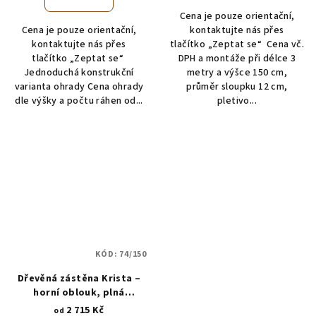
Cena je pouze orientační,
Cena je pouze orientační,
kontaktujte nás přes
kontaktujte nás přes
tlačítko „Zeptat se“ Cena vč.
tlačítko „Zeptat se“
DPH a montáže při délce 3
Jednoduchá konstrukční
metry a výšce 150 cm,
varianta ohrady Cena ohrady
průměr sloupku 12 cm,
dle výšky a počtu ráhen od...
pletivo...
KÓD:
74/150
Dřevěná zástěna Krista –
horní oblouk, plná
lamelová
2 715 Kč
od