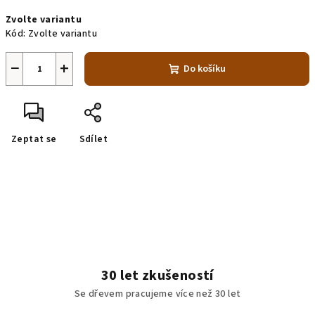
Měrná
Zvolte variantu
cena:
Kód:
Zvolte variantu
−
+
Do košíku
Zeptat se
Sdílet
30 let zkušeností
Se dřevem pracujeme více než 30 let