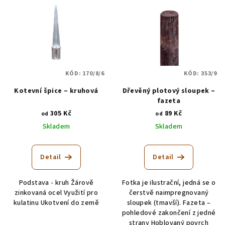
KÓD:
170/8/6
KÓD:
353/9
Kotevní špice – kruhová
Dřevěný plotový sloupek –
fazeta
305 Kč
89 Kč
od
od
Skladem
Skladem
Detail
Detail
Podstava - kruh Žárově
Fotka je ilustrační, jedná se o
zinkovaná ocel Využití pro
čerstvě naimpregnovaný
kulatinu Ukotvení do země
sloupek (tmavší). Fazeta –
pohledové zakončení z jedné
strany Hoblovaný povrch