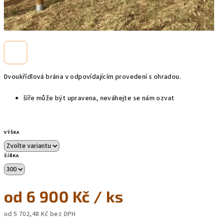
Dvoukřídlová brána v odpovídajícím provedení s ohradou.
šíře může být upravena, neváhejte se nám ozvat
VÝŠKA
ŠÍŘKA
od
6 900 Kč
/ ks
od
5 702,48 Kč
bez DPH