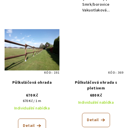
Smrk/borovice
Vakuotlaková...
KÓD:
191
KÓD:
369
Půlkuláčová ohrada
Půlkuláčová ohrada s
pletivem
670 Kč
680 Kč
Měrná
670 Kč / 1 m
Individuální nabídka
cena:
Individuální nabídka
Detail
Detail