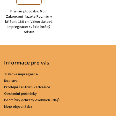
Průměr plotovky: 6 cm
Zakončení: fazeta Rozměr v
křížení: 180 cm Vakuotlaková
impregnace: světle hnědý
odstín
Z
á
p
Informace pro vás
a
Tlaková impregnace
t
Doprava
í
Prodejní centrum Zádveřice
Obchodní podmínky
Podmínky ochrany osobních údajů
Moje objednávka