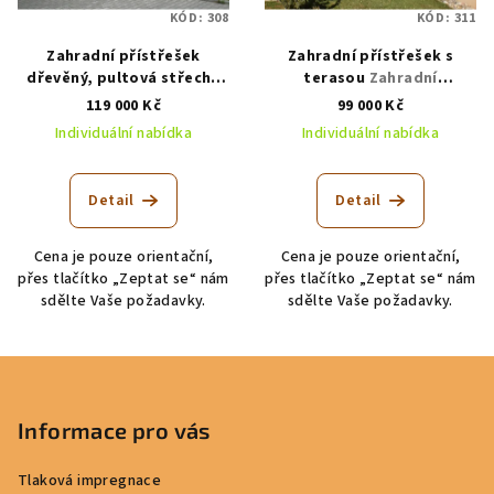
KÓD:
308
KÓD:
311
Zahradní přístřešek
Zahradní přístřešek s
dřevěný, pultová střecha
terasou
Zahradní
Zahradní přístřešek
přístřešek s terasou
119 000 Kč
99 000 Kč
dřevěný
Individuální nabídka
Individuální nabídka
Detail
Detail
Cena je pouze orientační,
Cena je pouze orientační,
přes tlačítko „Zeptat se“ nám
přes tlačítko „Zeptat se“ nám
sdělte Vaše požadavky.
sdělte Vaše požadavky.
Z
á
p
Informace pro vás
a
Tlaková impregnace
t