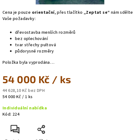
Cena je pouze
orientační
, přes tlačítko
„Zeptat se“
nám sdělte
Vaše požadavky:
dřevostavba menších rozměrů
bez oplechování
tvar střechy pultová
půdorysné rozměry
Položka byla vyprodána…
54 000 Kč
/ ks
44 628,10 Kč bez DPH
Měrná
54 000 Kč / 1 ks
cena:
Individuální nabídka
Kód:
224