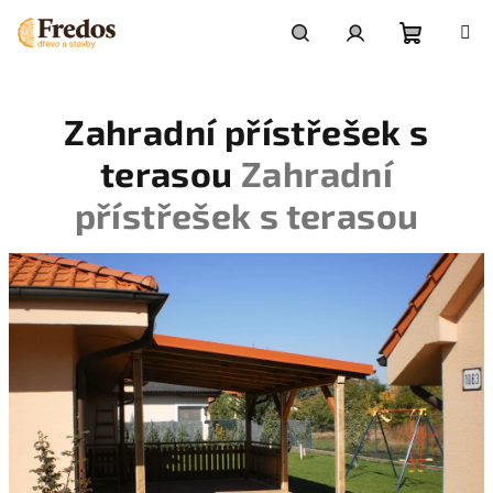
Přejít
na
obsah
Nákupní
Hledat
Přihlášení
Zahradní přístřešek s
košík
terasou
Zahradní
přístřešek s terasou