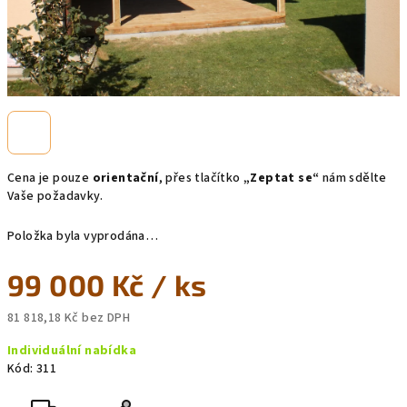
Cena je pouze
orientační
, přes tlačítko
„Zeptat se“
nám sdělte
Vaše požadavky.
Položka byla vyprodána…
99 000 Kč
/ ks
81 818,18 Kč bez DPH
Měrná
Individuální nabídka
cena:
Kód:
311