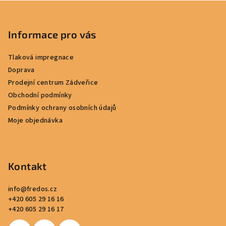
Z
á
p
Informace pro vás
a
Tlaková impregnace
t
Doprava
í
Prodejní centrum Zádveřice
Obchodní podmínky
Podmínky ochrany osobních údajů
Moje objednávka
Kontakt
info
@
fredos.cz
+420 605 29 16 16
+420 605 29 16 17