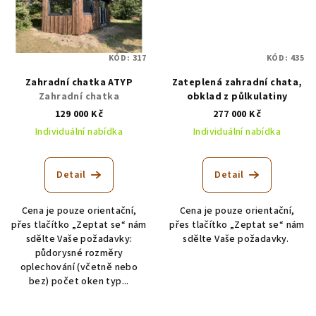
KÓD:
317
KÓD:
435
Zahradní chatka ATYP
Zateplená zahradní chata,
Zahradní chatka
obklad z půlkulatiny
129 000 Kč
277 000 Kč
Individuální nabídka
Individuální nabídka
Detail
Detail
Cena je pouze orientační,
Cena je pouze orientační,
přes tlačítko „Zeptat se“ nám
přes tlačítko „Zeptat se“ nám
sdělte Vaše požadavky:
sdělte Vaše požadavky.
půdorysné rozměry
oplechování (včetně nebo
bez) počet oken typ...