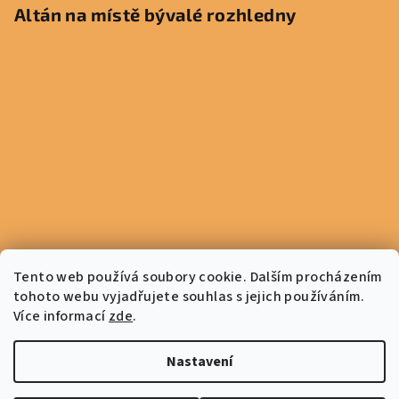
Altán na místě bývalé rozhledny
Tento web používá soubory cookie. Dalším procházením
tohoto webu vyjadřujete souhlas s jejich používáním.
Více informací
zde
.
Dřevostavby na míru
Nastavení
Copyright 2026
FREDOS, spol. s r. o.
. Všechna práva