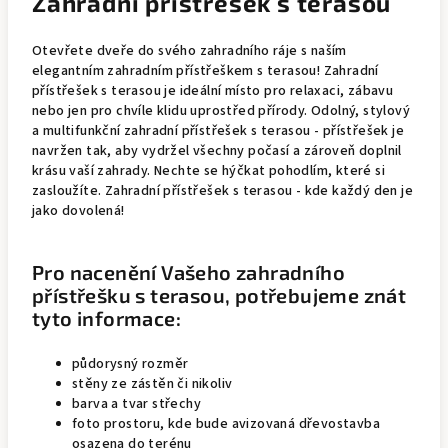
Zahradní přístřešek s terasou
Otevřete dveře do svého zahradního ráje s naším
elegantním zahradním přístřeškem s terasou! Zahradní
přístřešek s terasou je ideální místo pro relaxaci, zábavu
nebo jen pro chvíle klidu uprostřed přírody. Odolný, stylový
a multifunkční zahradní přístřešek s terasou - přístřešek je
navržen tak, aby vydržel všechny počasí a zároveň doplnil
krásu vaší zahrady. Nechte se hýčkat pohodlím, které si
zasloužíte. Zahradní přístřešek s terasou - kde každý den je
jako dovolená!
Pro nacenění Vašeho zahradního
přístřešku s terasou, potřebujeme znát
tyto informace:
půdorysný rozměr
stěny ze zástěn či nikoliv
barva a tvar střechy
foto prostoru, kde bude avizovaná dřevostavba
osazena do terénu