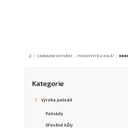
Přejít
na
obsah
/
ZAHRADNÍ DOPLŇKY
/
PÍSKOVIŠTĚ A DALŠÍ
/
KRME
DOMŮ
P
o
Kategorie
Přeskočit
kategorie
s
Výroba palisád
t
Palisády
r
a
Dřevěné kůly