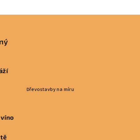
čný
áží
Dřevostavby na míru
 víno
ště