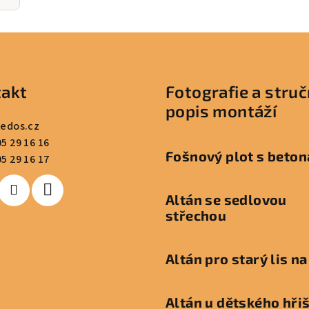
akt
Fotografie a stru
popis montáží
redos.cz
5 29 16 16
Fošnový plot s beton
5 29 16 17
Altán se sedlovou
střechou
Altán pro starý lis na
Altán u dětského hři