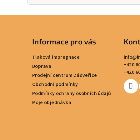
Z
á
Informace pro vás
Kont
p
a
Tlaková impregnace
info
@
f
+420 60
t
Doprava
+420 60
Prodejní centrum Zádveřice
í
Obchodní podmínky
Podmínky ochrany osobních údajů
Moje objednávka