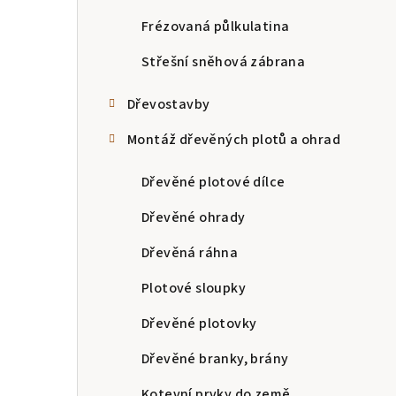
n
Frézovaná půlkulatina
n
Střešní sněhová zábrana
í
Dřevostavby
p
Montáž dřevěných plotů a ohrad
a
Dřevěné plotové dílce
n
Dřevěné ohrady
e
Dřevěná ráhna
l
Plotové sloupky
Dřevěné plotovky
Dřevěné branky, brány
Kotevní prvky do země