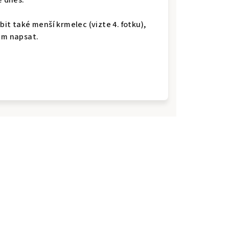
ě dnes.
it také menší krmelec (vizte 4. fotku),
ám napsat.