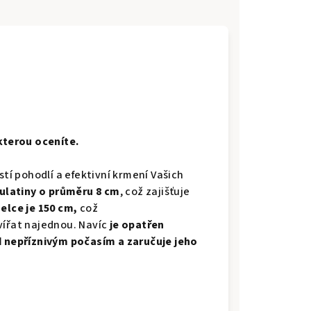
 kterou oceníte.
stí pohodlí a efektivní krmení Vašich
ulatiny o průměru 8 cm
, což zajišťuje
elce je 150 cm,
což
vířat najednou. Navíc
je opatřen
d nepříznivým počasím a zaručuje jeho