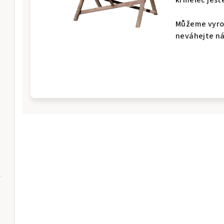
krmelec ješt
Můžeme vyrob
neváhejte n