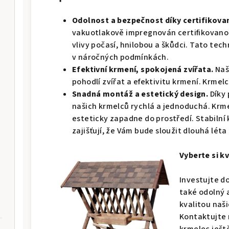
Odolnost a bezpečnost díky certifikova
vakuotlakově impregnován certifikovano
vlivy počasí, hnilobou a škůdci. Tato tec
v náročných podmínkách.
Efektivní krmení, spokojená zvířata.
Naš
pohodlí zvířat a efektivitu krmení. Krmelc
Snadná montáž a estetický design.
Díky
našich krmelců rychlá a jednoduchá. Krmel
esteticky zapadne do prostředí. Stabilní 
zajišťují, že Vám bude sloužit dlouhá léta
Vyberte si kv
Investujte do
také odolný 
kvalitou naš
Kontaktujte n