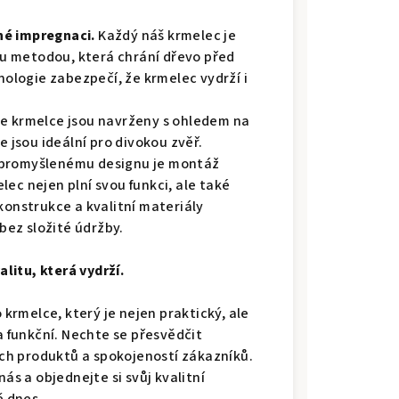
né impregnaci.
Každý náš krmelec je
u metodou, která chrání dřevo před
hnologie zabezpečí, že krmelec vydrží i
e krmelce jsou navrženy s ohledem na
e jsou ideální pro divokou zvěř.
 promyšlenému designu je montáž
ec nejen plní svou funkci, ale také
konstrukce a kvalitní materiály
 bez složité údržby.
alitu, která vydrží.
 krmelce, který je nejen praktický, ale
a funkční. Nechte se přesvědčit
ich produktů a spokojeností zákazníků.
ás a objednejte si svůj kvalitní