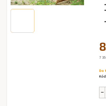
8
7 3
Měr
cen
Do 
Kód
−