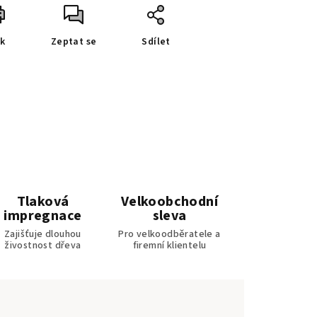
sk
Zeptat se
Sdílet
Tlaková
Velkoobchodní
impregnace
sleva
Zajišťuje dlouhou
Pro velkoodběratele a
živostnost dřeva
firemní klientelu