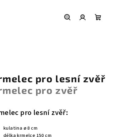
Hledat
Přihlášení
Nákupní
košík
rmelec pro lesní zvěř
rmelec pro zvěř
melec pro lesní zvěř:
kulatina ø 8 cm
délka krmelce 150 cm